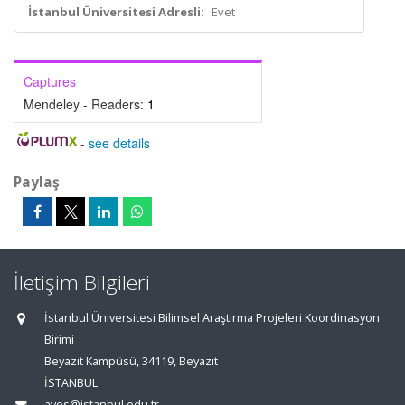
İstanbul Üniversitesi Adresli:
Evet
Captures
Mendeley - Readers:
1
-
see details
Paylaş
İletişim Bilgileri
İstanbul Üniversitesi Bilimsel Araştırma Projeleri Koordinasyon
Birimi
Beyazıt Kampüsü, 34119, Beyazıt
İSTANBUL
aves@istanbul.edu.tr