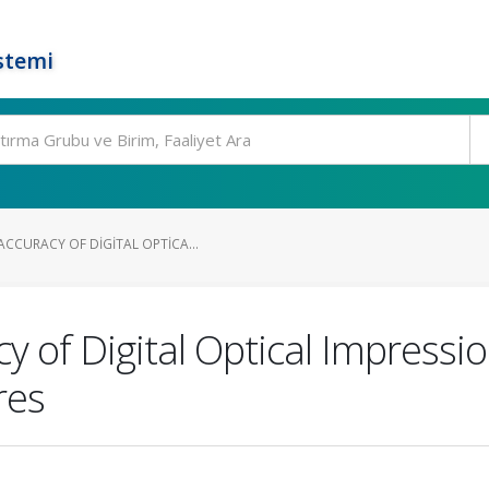
stemi
CCURACY OF DIGITAL OPTICA...
y of Digital Optical Impress
res