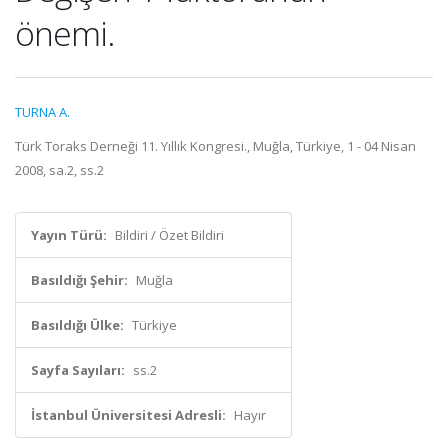
önemi.
TURNA A.
Türk Toraks Derneği 11. Yıllık Kongresi., Muğla, Türkiye, 1 - 04 Nisan
2008, sa.2, ss.2
Yayın Türü:
Bildiri / Özet Bildiri
Basıldığı Şehir:
Muğla
Basıldığı Ülke:
Türkiye
Sayfa Sayıları:
ss.2
İstanbul Üniversitesi Adresli:
Hayır