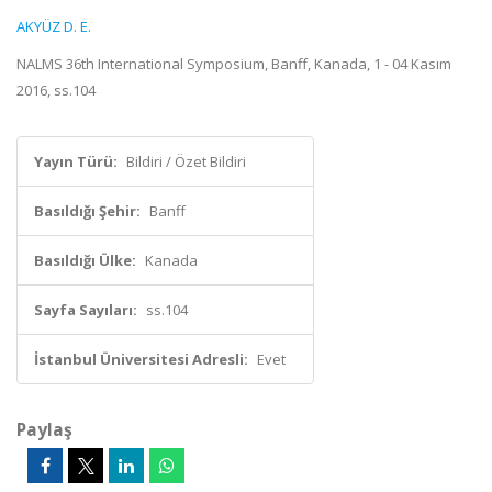
AKYÜZ D. E.
NALMS 36th International Symposium, Banff, Kanada, 1 - 04 Kasım
2016, ss.104
Yayın Türü:
Bildiri / Özet Bildiri
Basıldığı Şehir:
Banff
Basıldığı Ülke:
Kanada
Sayfa Sayıları:
ss.104
İstanbul Üniversitesi Adresli:
Evet
Paylaş