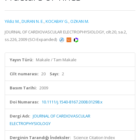
Yildiz M.
,
DURAN N. E.
,
KOCABAY G.
,
OZKAN M.
JOURNAL OF CARDIOVASCULAR ELECTROPHYSIOLOGY, cilt.20, sa.2,
ss.226, 2009 (SCI-Expanded)
Yayın Türü:
Makale / Tam Makale
Cilt numarası:
20
Sayı:
2
Basım Tarihi:
2009
Doi Numarası:
10.1111/j.1540-8167.2008.01298.x
Dergi Adı:
JOURNAL OF CARDIOVASCULAR
ELECTROPHYSIOLOGY
Derginin Tarandığı İndeksler:
Science Citation Index