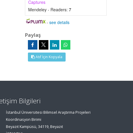
Captures
Mendeley - Readers:
7
-
see details
Paylaş
Atıf İçin Kopyala
letişim Bilgileri
İstanbul Üniversitesi Bilimsel Araştırma Projeleri
Koordinasyon Birimi
Beyazıt Kampüsü, 34119, Beyazıt