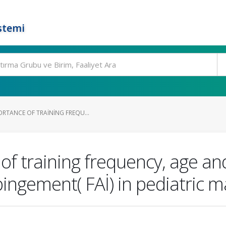
stemi
ORTANCE OF TRAINING FREQU...
 of training frequency, age an
ngement( FAİ) in pediatric ma