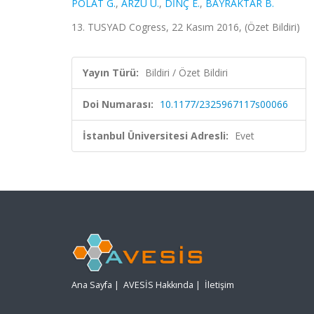
POLAT G.
,
ARZU U.
,
DİNÇ E.
,
BAYRAKTAR B.
13. TUSYAD Cogress, 22 Kasım 2016, (Özet Bildiri)
Yayın Türü:
Bildiri / Özet Bildiri
Doi Numarası:
10.1177/2325967117s00066
İstanbul Üniversitesi Adresli:
Evet
Ana Sayfa
|
AVESİS Hakkında
|
İletişim