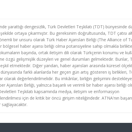
inde yarattığı dengesizlik, Türk Devletleri Teşkilatı (TDT) bünyesinde 
rgin şekilde ortaya çıkarmıştır. Bu gereksinim doğrultusunda, TDT çatısı al
n önemli bir unsuru olarak Türk Haber Ajansları Birliği (The Alliance of T
ölgesel haber ajansı birliği olma potansiyeline sahip olmakla birlikte,
umaların başında, ortak iletişim dili olarak Türkçenin konumu ve kull
ine özgü gelişmişlik düzeyleri ve genel durumları gelmektedir. Bunlar, 
 teşkil etmektedir. Diğer yandan, haber ajansları arasında küresel ölçek
 dünyasında farklı alanlarda her geçen gün artış gösteren iş birlikleri, T
r olarak değerlendirilmelidir. Bu imkânlar, birliğin gelişimini destekley
Ajansları Birliği, yalnızca başarılı ve verimli bir haber ajansı birliği o
Devletleri Teşkilatı kapsamında medya, iletişim ve enformasyon
çlendirilmesi için de kritik bir öncü girişim niteliğindedir. ATNA'nın başarı
r sağlayacaktır.