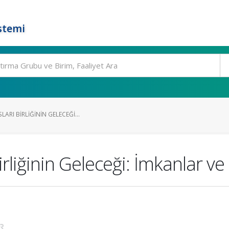
stemi
ARI BIRLIĞININ GELECEĞI...
irliğinin Geleceği: İmkanlar