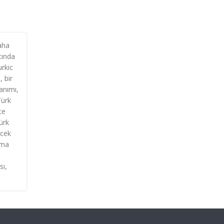
daha
tında
urkic
 bir
anımı,
Türk
te
ürk
ecek
lma
sı,