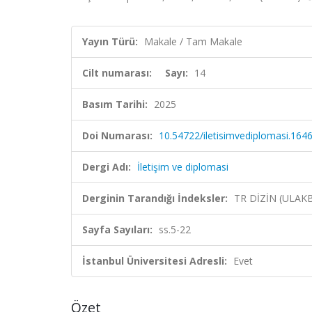
Yayın Türü:
Makale / Tam Makale
Cilt numarası:
Sayı:
14
Basım Tarihi:
2025
Doi Numarası:
10.54722/iletisimvediplomasi.164
Dergi Adı:
İletişim ve diplomasi
Derginin Tarandığı İndeksler:
TR DİZİN (ULAK
Sayfa Sayıları:
ss.5-22
İstanbul Üniversitesi Adresli:
Evet
Özet