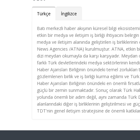
Türkçe
İngilizce
Batı merkezli haber akışının küresel bilgi ekosistem
etkin bir medya ve iletişim iş birliği ihtiyacını beli
medya ve iletişim alanında geliştirilen iş birliklerini
News Agencies /ATNA) kurulmuştur. ATNA, etkin bir b
dizi meydan okumayla da karşı karşıyadır. Meydan ok
farklı Türk devletlerindeki medya sektörlerinin kend
Haber Ajansları Birliğinin önündeki temel zorlukları
gözlemlenen birlik ve iş birliği kurma eğilimi ve Türk
Haber Ajansları Birliğinin önündeki en önemli fırsatla
güçlü bir zemin sunmaktadır. Sonuç olarak Türk Haber 
yolunda önemli bir adım değil, aynı zamanda Türk 
alanlarındaki diğer iş birliklerinin geliştirilmesi ve gü
TDT'nin genel iletişim stratejisine de önemli katkıla