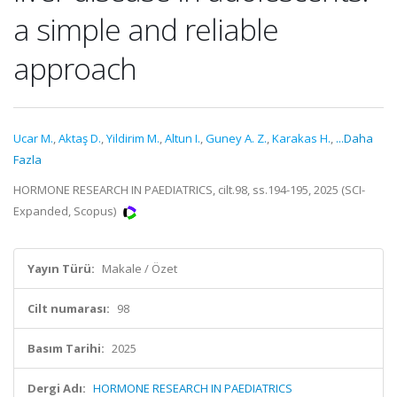
a simple and reliable
approach
Ucar M.
,
Aktaş D.
,
Yildirim M.
,
Altun I.
,
Guney A. Z.
,
Karakas H.
,
...Daha
Fazla
HORMONE RESEARCH IN PAEDIATRICS, cilt.98, ss.194-195, 2025 (SCI-
Expanded, Scopus)
Yayın Türü:
Makale / Özet
Cilt numarası:
98
Basım Tarihi:
2025
Dergi Adı:
HORMONE RESEARCH IN PAEDIATRICS