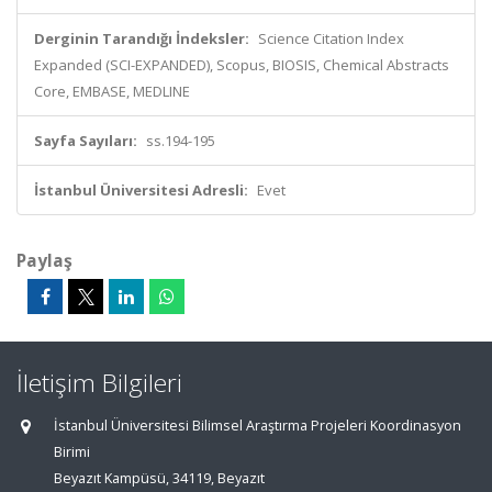
Derginin Tarandığı İndeksler:
Science Citation Index
Expanded (SCI-EXPANDED), Scopus, BIOSIS, Chemical Abstracts
Core, EMBASE, MEDLINE
Sayfa Sayıları:
ss.194-195
İstanbul Üniversitesi Adresli:
Evet
Paylaş
İletişim Bilgileri
İstanbul Üniversitesi Bilimsel Araştırma Projeleri Koordinasyon
Birimi
Beyazıt Kampüsü, 34119, Beyazıt