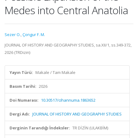
Medes into Central Anatolia
Sezer O.
,
Çongur F. M.
JOURNAL OF HISTORY AND GEOGRAPHY STUDIES, sa.XII/1, ss.349-372,
2026 (TRDizin)
Yayın Türü:
Makale / Tam Makale
Basım Tarihi:
2026
Doi Numarası:
10.30517/cihannuma.1863652
Dergi Adı:
JOURNAL OF HISTORY AND GEOGRAPHY STUDIES
Derginin Tarandığı İndeksler:
TR DİZİN (ULAKBİM)