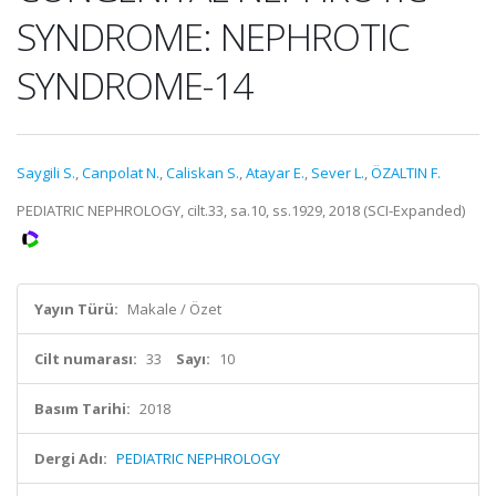
SYNDROME: NEPHROTIC
SYNDROME-14
Saygili S.
,
Canpolat N.
,
Caliskan S.
,
Atayar E.
,
Sever L.
,
ÖZALTIN F.
PEDIATRIC NEPHROLOGY, cilt.33, sa.10, ss.1929, 2018 (SCI-Expanded)
Yayın Türü:
Makale / Özet
Cilt numarası:
33
Sayı:
10
Basım Tarihi:
2018
Dergi Adı:
PEDIATRIC NEPHROLOGY