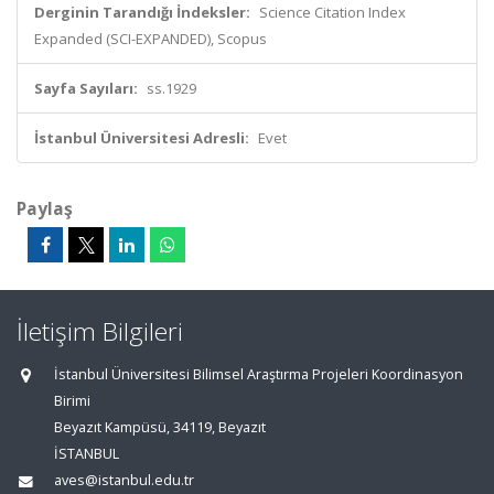
Derginin Tarandığı İndeksler:
Science Citation Index
Expanded (SCI-EXPANDED), Scopus
Sayfa Sayıları:
ss.1929
İstanbul Üniversitesi Adresli:
Evet
Paylaş
İletişim Bilgileri
İstanbul Üniversitesi Bilimsel Araştırma Projeleri Koordinasyon
Birimi
Beyazıt Kampüsü, 34119, Beyazıt
İSTANBUL
aves@istanbul.edu.tr