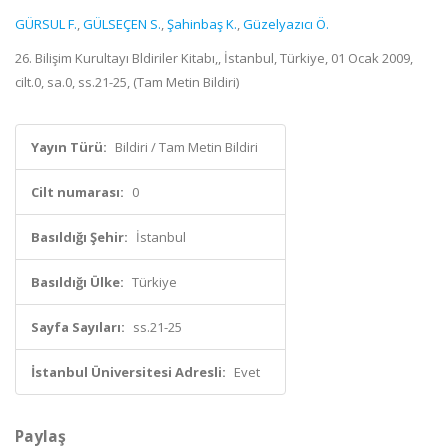
GÜRSUL F.
,
GÜLSEÇEN S.
,
Şahinbaş K.
,
Güzelyazıcı Ö.
26. Bilişim Kurultayı Bldiriler Kitabı,, İstanbul, Türkiye, 01 Ocak 2009,
cilt.0, sa.0, ss.21-25, (Tam Metin Bildiri)
Yayın Türü:
Bildiri / Tam Metin Bildiri
Cilt numarası:
0
Basıldığı Şehir:
İstanbul
Basıldığı Ülke:
Türkiye
Sayfa Sayıları:
ss.21-25
İstanbul Üniversitesi Adresli:
Evet
Paylaş