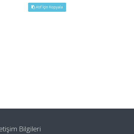
Atıf İçin Kopyala
letişim Bilgileri