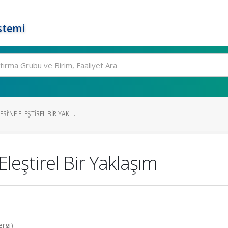
stemi
I’NE ELEŞTIREL BIR YAKL...
leştirel Bir Yaklaşım
ergi)