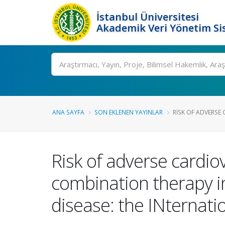
İstanbul Üniversitesi
Akademik Veri Yönetim Si
Ara
ANA SAYFA
SON EKLENEN YAYINLAR
RISK OF ADVERSE
Risk of adverse cardi
combination therapy in
disease: the INternati