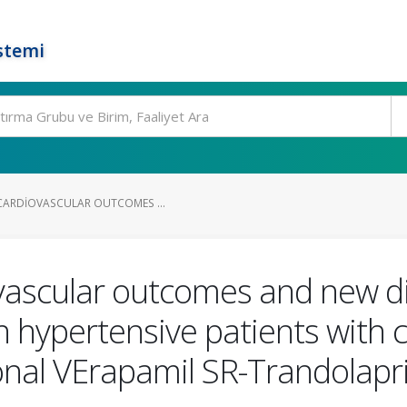
stemi
 CARDIOVASCULAR OUTCOMES ...
ovascular outcomes and new d
 hypertensive patients with 
onal VErapamil SR-Trandolapr