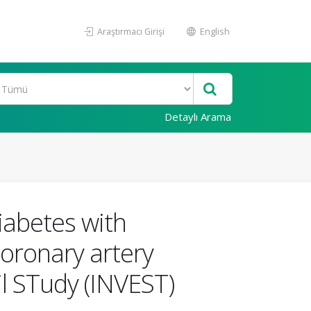
Araştırmacı Girişi
English
Detaylı Arama
iabetes with
coronary artery
il STudy (INVEST)