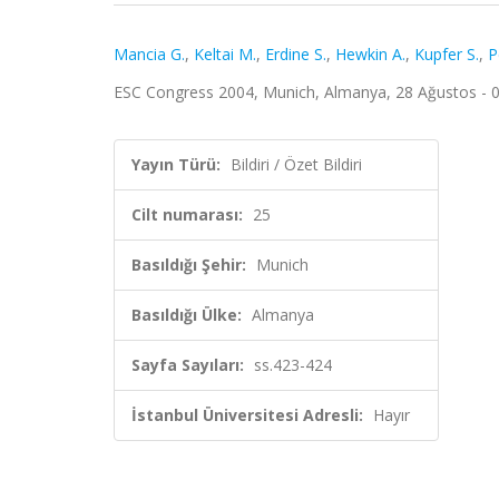
Mancia G.
,
Keltai M.
,
Erdine S.
,
Hewkin A.
,
Kupfer S.
,
P
ESC Congress 2004, Munich, Almanya, 28 Ağustos - 01 
Yayın Türü:
Bildiri / Özet Bildiri
Cilt numarası:
25
Basıldığı Şehir:
Munich
Basıldığı Ülke:
Almanya
Sayfa Sayıları:
ss.423-424
İstanbul Üniversitesi Adresli:
Hayır