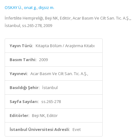
OSKAY Ü.
,
onat g.
,
dişsiz m.
İnfertilite Hemşireliği, Beji NK, Editör, Acar Basım Ve Cilt San. Tic. A.Ş.,,
İstanbul, ss.265-278, 2009
Yayın Türü:
Kitapta Bölüm / Araştırma Kitabı
Basım Tarihi:
2009
Yayınevi:
Acar Basım Ve Cilt San. Tic. A.Ş.,
Basıldığı Şehir:
İstanbul
Sayfa Sayıları:
ss.265-278
Editörler:
Beji NK, Editör
İstanbul Üniversitesi Adresli:
Evet