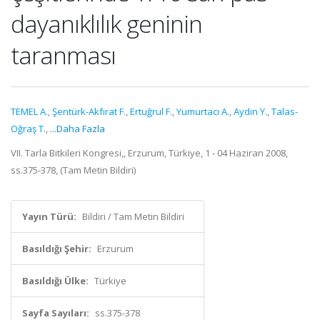
dayanıklılık geninin
taranması
TEMEL A.
,
Şentürk-Akfırat F.
,
Ertuğrul F.
,
Yumurtacı A.
,
Aydın Y.
,
Talas-
Oğraş T.
,
...Daha Fazla
VII. Tarla Bitkileri Kongresi,, Erzurum, Türkiye, 1 - 04 Haziran 2008,
ss.375-378, (Tam Metin Bildiri)
Yayın Türü:
Bildiri / Tam Metin Bildiri
Basıldığı Şehir:
Erzurum
Basıldığı Ülke:
Türkiye
Sayfa Sayıları:
ss.375-378