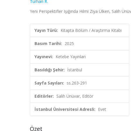
Turhan R.
Yeni Perspektifler Işığında Hilmi Ziya Ülken, Salih Ünü
Yayın Türü:
Kitapta Bölüm / Araştırma Kitabı
Basım Tarihi:
2025
Yayınevi:
Ketebe Yayınları
Basıldığı Şehir:
İstanbul
Sayfa Sayıları:
ss.263-291
Editörler:
Salih Ünüvar, Editör
İstanbul Üniversitesi Adresli:
Evet
Özet