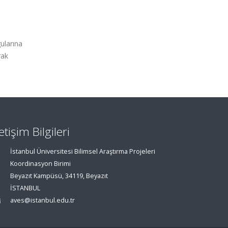
gularına
rak
letişim Bilgileri
İstanbul Üniversitesi Bilimsel Araştırma Projeleri
Koordinasyon Birimi
Beyazıt Kampüsü, 34119, Beyazıt
İSTANBUL
aves@istanbul.edu.tr