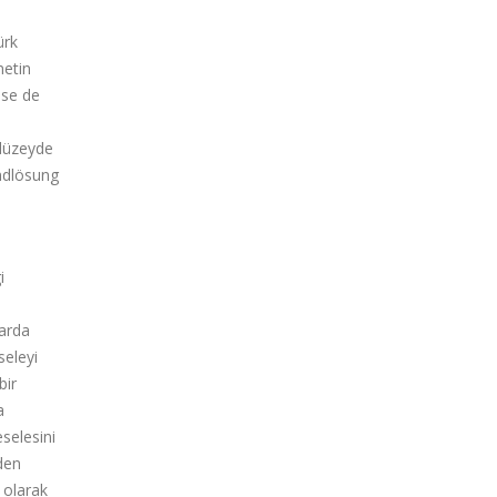
ürk
metin
lse de
 düzeyde
ndlösung
i
larda
seleyi
bir
a
eselesini
nden
 olarak