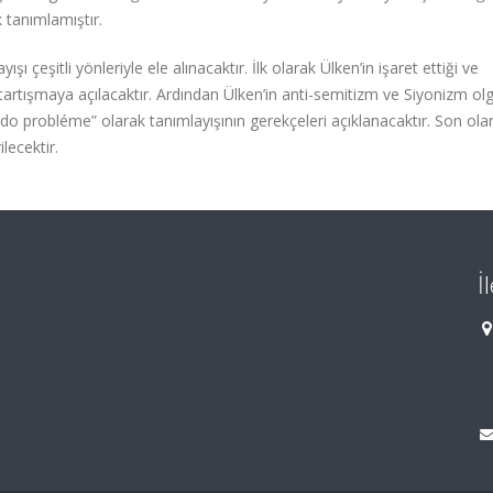
 tanımlamıştır.
ı çeşitli yönleriyle ele alınacaktır. İlk olarak Ülken’in işaret ettiği ve
r tartışmaya açılacaktır. Ardından Ülken’in anti-semitizm ve Siyonizm ol
udo probléme” olarak tanımlayışının gerekçeleri açıklanacaktır. Son ola
rilecektir.
İ