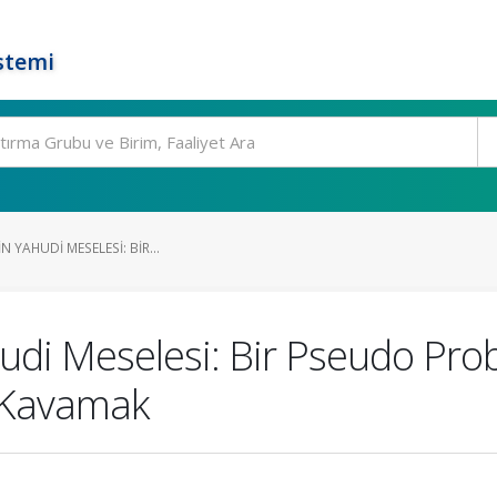
stemi
N YAHUDI MESELESI: BIR...
hudi Meselesi: Bir Pseudo Pro
i Kavamak