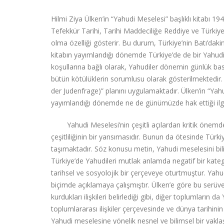
Hilmi Ziya Ülken’in “Yahudi Meselesi” başlıklı kitabı 1
Tefekkür Tarihi, Tarihi Maddeciliğe Reddiye ve Türkiy
olma özelliği gösterir. Bu durum, Türkiye’nin Batı’daki
kitabın yayımlandığı dönemde Türkiye’de de bir Yahud
koşullarına bağlı olarak, Yahudiler dönemin günlük bas
bütün kötülüklerin sorumlusu olarak gösterilmektedi
der Judenfrage)” planını uygulamaktadır. Ülken’in “Ya
yayımlandığı dönemde ne de günümüzde hak ettiği ilgiyi 
Yahudi Meselesi’nin çeşitli açılardan kritik önemde bir 
çeşitliliğinin bir yansımasıdır. Bunun da ötesinde Türk
taşımaktadır. Söz konusu metin, Yahudi meselesini bilims
Türkiye’de Yahudileri mutlak anlamda negatif bir kate
tarihsel ve sosyolojik bir çerçeveye oturtmuştur. Yahudi 
biçimde açıklamaya çalışmıştır. Ülken’e göre bu serüven
kurdukları ilişkileri belirlediği gibi, diğer toplumların d
toplumlararası ilişkiler çerçevesinde ve dünya tarihini
Yahudi meselesine yönelik nesnel ve bilimsel bir yaklaş