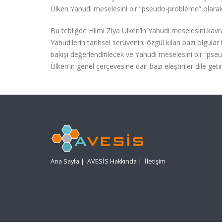
Ülken Yahudi meselesini bir “pseudo-probléme” olarak
Bu tebliğde Hilmi Ziya Ülken’in Yahudi meselesini kavrayış
Yahudilerin tarihsel serüvenini özgül kılan bazı olgula
bakışı değerlendirilecek ve Yahudi meselesini bir “pse
Ülken’in genel çerçevesine dair bazı eleştiriler dile geti
Ana Sayfa
|
AVESİS Hakkında
|
İletişim