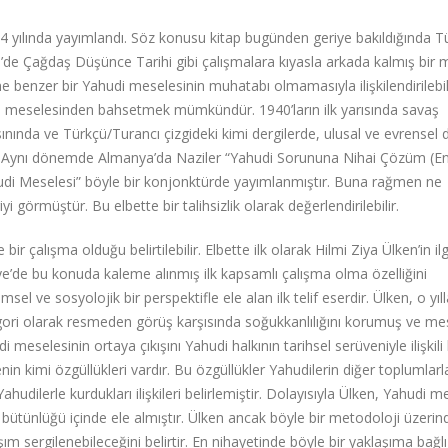
944 yılında yayımlandı. Söz konusu kitap bugünden geriye bakıldığında T
e’de Çağdaş Düşünce Tarihi gibi çalışmalara kıyasla arkada kalmış bir 
ne benzer bir Yahudi meselesinin muhatabı olmamasıyla ilişkilendirilebi
i meselesinden bahsetmek mümkündür. 1940’ların ilk yarısında savaş
ınında ve Türkçü/Turancı çizgideki kimi dergilerde, ulusal ve evrensel
r. Aynı dönemde Almanya’da Naziler “Yahudi Sorununa Nihai Çözüm (E
hudi Meselesi” böyle bir konjonktürde yayımlanmıştır. Buna rağmen ne
görmüştür. Bu elbette bir talihsizlik olarak değerlendirilebilir.
çalışma olduğu belirtilebilir. Elbette ilk olarak Hilmi Ziya Ülken’in ilg
iye’de bu konuda kaleme alınmış ilk kapsamlı çalışma olma özelliğini
el ve sosyolojik bir perspektifle ele alan ilk telif eserdir. Ülken, o yıl
gori olarak resmeden görüş karşısında soğukkanlılığını korumuş ve me
meselesinin ortaya çıkışını Yahudi halkının tarihsel serüveniyle ilişkili 
in kimi özgüllükleri vardır. Bu özgüllükler Yahudilerin diğer toplumlarl
a Yahudilerle kurdukları ilişkileri belirlemiştir. Dolayısıyla Ülken, Yahudi m
n bütünlüğü içinde ele almıştır. Ülken ancak böyle bir metodoloji üzeri
ım sergilenebileceğini belirtir. En nihayetinde böyle bir yaklaşıma bağlı