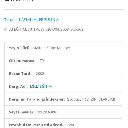
Torun İ.
,
KAPLAN M.
,
ERGÜLEN A.
MİLLİ EĞİTİM, cilt.179, ss.293-308, 2008 (Scopus)
Yayın Türü:
Makale / Tam Makale
Cilt numarası:
179
Basım Tarihi:
2008
Dergi Adı:
MİLLİ EĞİTİM
Derginin Tarandığı İndeksler:
Scopus, TR DİZİN (ULAKBİM)
Sayfa Sayıları:
ss.293-308
İstanbul Üniversitesi Adresli:
Evet