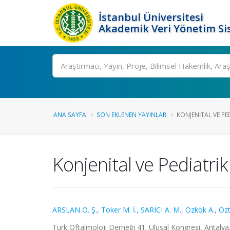
İstanbul Üniversitesi
Akademik Veri Yönetim Si
Ara
ANA SAYFA
SON EKLENEN YAYINLAR
KONJENITAL VE PE
Konjenital ve Pediatri
ARSLAN O. Ş.
,
Toker M. İ.
,
SARICI A. M.
,
Özkök A.
,
Özt
Türk Oftalmoloji Derneği 41. Ulusal Kongresi, Antalya