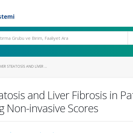
stemi
ER STEATOSIS AND LIVER ...
atosis and Liver Fibrosis in P
ng Non-invasive Scores