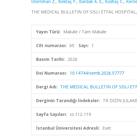
İstemihan Z.
,
Bektaş F.
,
Bardak A. E.
,
Kızıltaş C.
,
Keme
THE MEDICAL BULLETIN OF SISLI ETFAL HOSPITAL, cilt
Yayın Türü:
Makale / Tam Makale
Cilt numarası:
60
Sayı:
1
Basım Tarihi:
2026
Doi Numarası:
10.14744/semb.2026.57777
Dergi Adı:
THE MEDICAL BULLETIN OF SISLI ET
Derginin Tarandığı İndeksler:
TR DİZİN (ULAK
Sayfa Sayıları:
ss.112-119
İstanbul Üniversitesi Adresli:
Evet