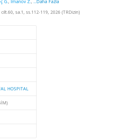
ç G.
,
İmanov Z.
,
...Daha Fazla
.60, sa.1, ss.112-119, 2026 (TRDizin)
FAL HOSPITAL
BİM)