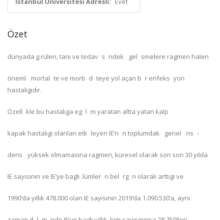
İstanbul Üniversitesi Adresli:
Evet
Özet
dünyada g.rülen, tanı ve tedav s ndek gel smelere ragmen halen
öneml mortal te ve morb d teye yol açan b r enfeks yon
hastalıgıdır.
Özell kle bu hastalıga eg l m yaratan altta yatan kalp
kapak hastalıgı olanları etk leyen IE’n n toplumdak genel ns -
dens yüksek olmamasına ragmen, küresel olarak son son 30 yılda
IE sayısının ve IE’ye baglı .lümler n bel rg n olarak arttıgı ve
1990’da yıllık 478.000 olan IE sayısının 2019’da 1.090.530’a, aynı
zaman d l m nde IE’ye baglı yıllık .lüm sayısınınsa 28.750’ten