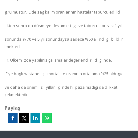
g.rülmüstür. IE’de sag kalım oranlarının hastalar taburcu ed ld
kten sonra da düsmeye devam ett g ve taburcu sonrası 1.yıl
sonunda % 70 ve 5.yıl sonundaysa sadece %60’a nd g b ld r
lmekted
r. Ülkem zde yapılmıs çalısmalar degerlend r ld g nde,
IE’ye baglı hastane ç mortal te oranının ortalama %25 oldugu
ve daha da öneml s yıllar ç nde h ç azalmadıgı da d kkat
çekmektedir.
Paylaş