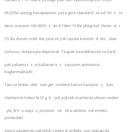
66.320’e ulastıgı hesaplanmıs, yasa göre standard ze ed lm s ns -
dens oranının 100 000 k s de 9.1’den 13.8’e çıktıgı bel rlenm st r
(1). Bu durum özell kle yaslı ve çok sayıda komorb d tes olan
nüfusun, dolayısıyla dejenerat f kapak hastalıklarının ve kard -
yak yabancı c s m kullanan k s sayısının artmasına
baglanmaktadır.
Tanı ve tedav dek tüm gel smelere karsın hastane ç .lüm
olanlarının halen % 20 g b çok yüksek oranlarda olması neden
yle, IE’n n seps s, pnömon ve ntra-abdom nal enfeks
yonlardan
sonra yasamı en çok tehd t eden 4. enfeks yon oldugu da