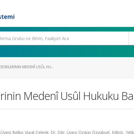
stemi
DBILERININ MEDENÎ USÛL HU...
rinin Medenî Usûl Hukuku Ba
yesi Belkıs Vural Çelenk; Dr. Öğr. Üyesi Özgün Özyüksel, Editör, Yetk