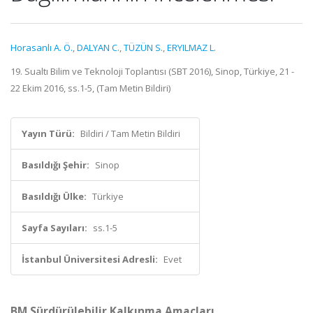
Horasanlı A. Ö.
,
DALYAN C.
,
TÜZÜN S.
,
ERYILMAZ L.
19. Sualtı Bilim ve Teknoloji Toplantısı (SBT 2016), Sinop, Türkiye, 21 -
22 Ekim 2016, ss.1-5, (Tam Metin Bildiri)
Yayın Türü:
Bildiri / Tam Metin Bildiri
Basıldığı Şehir:
Sinop
Basıldığı Ülke:
Türkiye
Sayfa Sayıları:
ss.1-5
İstanbul Üniversitesi Adresli:
Evet
BM Sürdürülebilir Kalkınma Amaçları