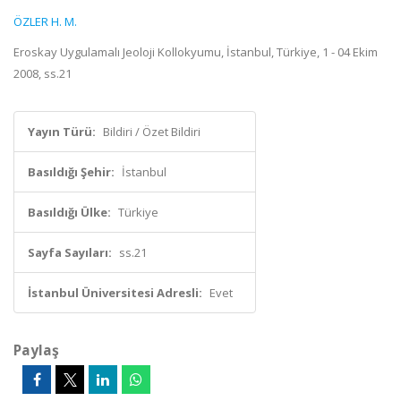
ÖZLER H. M.
Eroskay Uygulamalı Jeoloji Kollokyumu, İstanbul, Türkiye, 1 - 04 Ekim
2008, ss.21
Yayın Türü:
Bildiri / Özet Bildiri
Basıldığı Şehir:
İstanbul
Basıldığı Ülke:
Türkiye
Sayfa Sayıları:
ss.21
İstanbul Üniversitesi Adresli:
Evet
Paylaş