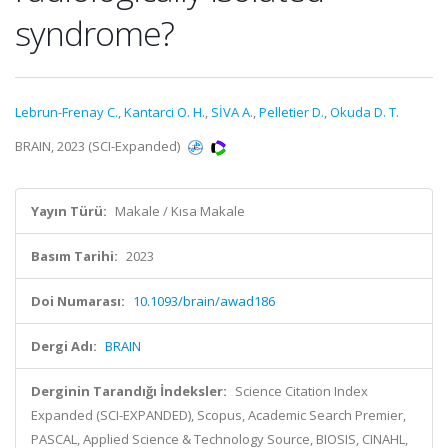
syndrome?
Lebrun-Frenay C.
,
Kantarci O. H.
,
SİVA A.
,
Pelletier D.
,
Okuda D. T.
BRAIN, 2023 (SCI-Expanded)
Yayın Türü:
Makale / Kısa Makale
Basım Tarihi:
2023
Doi Numarası:
10.1093/brain/awad186
Dergi Adı:
BRAIN
Derginin Tarandığı İndeksler:
Science Citation Index
Expanded (SCI-EXPANDED), Scopus, Academic Search Premier,
PASCAL, Applied Science & Technology Source, BIOSIS, CINAHL,