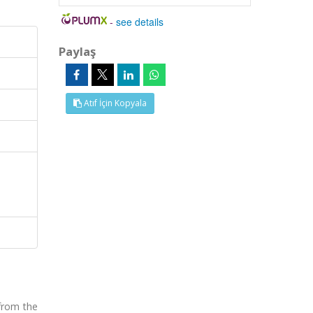
-
see details
Paylaş
Atıf İçin Kopyala
 from the