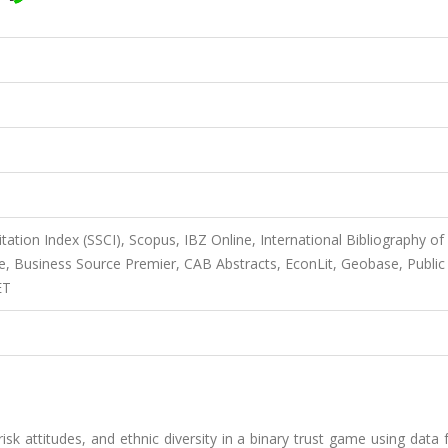
itation Index (SSCI), Scopus, IBZ Online, International Bibliography of
e, Business Source Premier, CAB Abstracts, EconLit, Geobase, Public
ET
isk attitudes, and ethnic diversity in a binary trust game using data