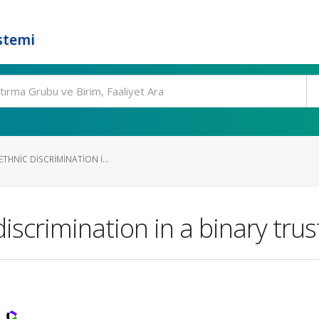
stemi
ETHNIC DISCRIMINATION I...
 discrimination in a binary tr
)