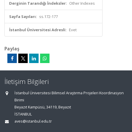
Derginin Tarandığı İndeksler:
Other Indexes
Sayfa Sayıları:
ss.172-177
İstanbul Üniversitesi Adresli:
Evet
Paylaş
İletişim Bilgileri
İstanbul Üniversitesi Bilimsel Araştırma Projeleri Koordinasyon
Birimi
Beyazıt Kampüsü, 34119, Beyazıt
İSTANBUL
aves@istanbul.edu.tr