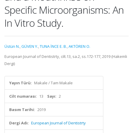
Specific Microorganisms: An
In Vitro Study.
Üstün N.
,
GÜVEN Y.
,
TUNA İNCE E. B.
,
AKTÖREN O.
European Journal of Dentistrty, cilt.13, sa.2, ss.172-177, 2019 (Hakemli
Dergi)
Yayın Türü:
Makale / Tam Makale
Cilt numarası:
13
Sayı:
2
Basım Tarihi:
2019
Dergi Adı:
European Journal of Dentistrty