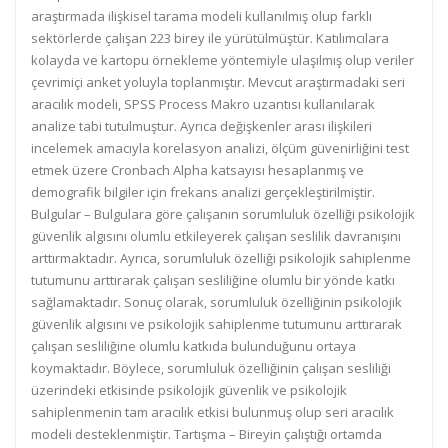
araştırmada ilişkisel tarama modeli kullanılmış olup farklı
sektörlerde çalışan 223 birey ile yürütülmüştür. Katılımcılara
kolayda ve kartopu örnekleme yöntemiyle ulaşılmış olup veriler
çevrimiçi anket yoluyla toplanmıştır. Mevcut araştırmadaki seri
aracılık modeli, SPSS Process Makro uzantısı kullanılarak
analize tabi tutulmuştur. Ayrıca değişkenler arası ilişkileri
incelemek amacıyla korelasyon analizi, ölçüm güvenirliğini test
etmek üzere Cronbach Alpha katsayısı hesaplanmış ve
demografik bilgiler için frekans analizi gerçekleştirilmiştir.
Bulgular – Bulgulara göre çalışanın sorumluluk özelliği psikolojik
güvenlik algısını olumlu etkileyerek çalışan seslilik davranışını
arttırmaktadır. Ayrıca, sorumluluk özelliği psikolojik sahiplenme
tutumunu arttırarak çalışan sesliliğine olumlu bir yönde katkı
sağlamaktadır. Sonuç olarak, sorumluluk özelliğinin psikolojik
güvenlik algısını ve psikolojik sahiplenme tutumunu arttırarak
çalışan sesliliğine olumlu katkıda bulunduğunu ortaya
koymaktadır. Böylece, sorumluluk özelliğinin çalışan sesliliği
üzerindeki etkisinde psikolojik güvenlik ve psikolojik
sahiplenmenin tam aracılık etkisi bulunmuş olup seri aracılık
modeli desteklenmiştir. Tartışma – Bireyin çalıştığı ortamda