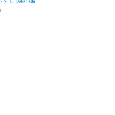
k M. H.
,
...Daha Fazla
)