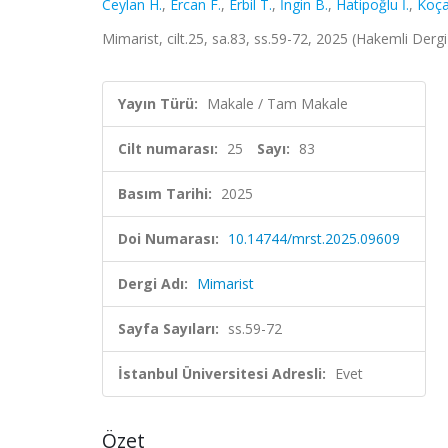
Ceylan H.
,
Ercan F.
,
Erbil T.
,
İngin B.
,
Hatipoğlu İ.
,
Koça
Mimarist, cilt.25, sa.83, ss.59-72, 2025 (Hakemli Dergi
Yayın Türü:
Makale / Tam Makale
Cilt numarası:
25
Sayı:
83
Basım Tarihi:
2025
Doi Numarası:
10.14744/mrst.2025.09609
Dergi Adı:
Mimarist
Sayfa Sayıları:
ss.59-72
İstanbul Üniversitesi Adresli:
Evet
Özet