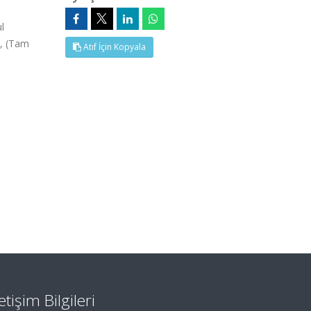
l
5, (Tam
Atıf İçin Kopyala
letişim Bilgileri