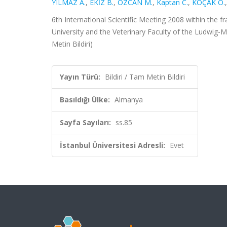
YILMAZ A.
,
EKİZ B.
,
ÖZCAN M.
,
Kaptan C.
,
KOÇAK Ö.
6th International Scientific Meeting 2008 within the 
University and the Veterinary Faculty of the Ludwig-
Metin Bildiri)
Yayın Türü:
Bildiri / Tam Metin Bildiri
Basıldığı Ülke:
Almanya
Sayfa Sayıları:
ss.85
İstanbul Üniversitesi Adresli:
Evet