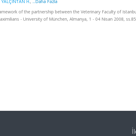
,
YALÇINTAN H.
,
...Daha Fazla
framework of the partnership between the Veterinary Faculty of Istanbu
Maximilians - University of München, Almanya, 1 - 04 Nisan 2008, ss.8
İ