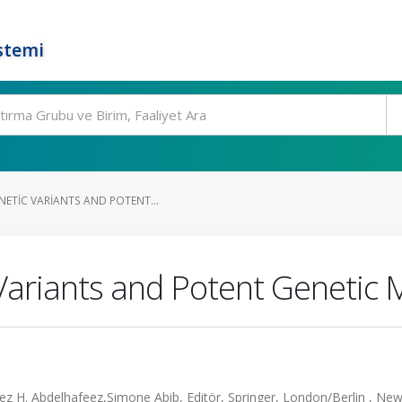
stemi
NETIC VARIANTS AND POTENT...
Variants and Potent Genetic 
ez H. Abdelhafeez,Simone Abib, Editör, Springer, London/Berlin , New