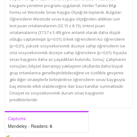
kaygısını yönetme programı uygulandı. Veriler Tanıtıcı Bilgi
Formu ve Westside Sınav Kaygısı Ölçeği ile toplandı. Bulgular:
Öğrencilerin Westside sınav kaygısı ölçeğinden aldıkları son
test puan ortalamalarının (32.15 ± 8.15), öntest puan
ortalamalarına (37.57 ± 5.49) göre anlamlı olarak daha düşük
olduğu saptanmıştır (p<0.01). Erkek öğrencilerin kız öğrencilere
(p<0,01), yüksek sosyoekonomik düzeye sahip öğrencilerin ise
orta sosyoekonomik düzeye sahip öğrencilere (p<0,01). Kıyasla
sınav kaygısını daha az yaşadıkları bulundu. Sonuç: Çalışmanın
sonuçları, bilişsel davranışçı yaklaşımın okullarda daha büyük
grup ortamlarına genelleştirilebileceğine ve özellikle gevşeme
gibi diğer stratejilerle birleştirilirse öğrencilerin sınav kaygısıyla
baş etmede etkili olabileceğine dair bazı kanıtlar sunmaktadır.
Cinsiyet ve sosyoekonomik durum sınav kaygısının
prediktörleridir.
Captures
Mendeley - Readers:
6