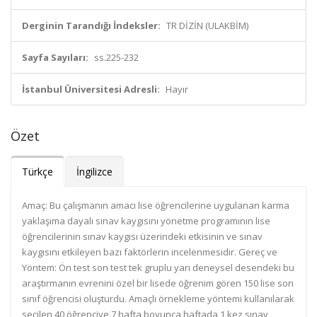
Derginin Tarandığı İndeksler:
TR DİZİN (ULAKBİM)
Sayfa Sayıları:
ss.225-232
İstanbul Üniversitesi Adresli:
Hayır
Özet
Türkçe
İngilizce
Amaç: Bu çalışmanın amacı lise öğrencilerine uygulanan karma
yaklaşıma dayalı sınav kaygısını yönetme programının lise
öğrencilerinin sınav kaygısı üzerindeki etkisinin ve sınav
kaygısını etkileyen bazı faktörlerin incelenmesidir. Gereç ve
Yöntem: Ön test son test tek gruplu yarı deneysel desendeki bu
araştırmanın evrenini özel bir lisede öğrenim gören 150 lise son
sınıf öğrencisi oluşturdu. Amaçlı örnekleme yöntemi kullanılarak
seçilen 40 öğrenciye 7 hafta boyunca haftada 1 kez sınav