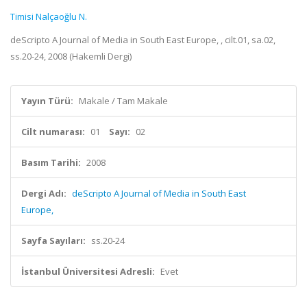
Timisi Nalçaoğlu N.
deScripto A Journal of Media in South East Europe, , cilt.01, sa.02,
ss.20-24, 2008 (Hakemli Dergi)
Yayın Türü:
Makale / Tam Makale
Cilt numarası:
01
Sayı:
02
Basım Tarihi:
2008
Dergi Adı:
deScripto A Journal of Media in South East
Europe,
Sayfa Sayıları:
ss.20-24
İstanbul Üniversitesi Adresli:
Evet