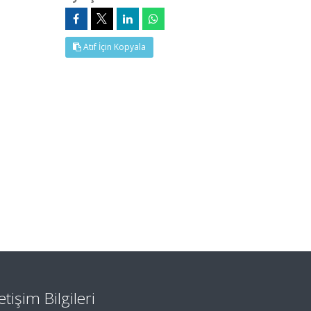
Atıf İçin Kopyala
letişim Bilgileri