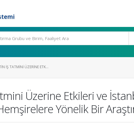
stemi
N İŞ TATMINI ÜZERINE ETK...
tmini Üzerine Etkileri ve İstan
Hemşirelere Yönelik Bir Araşt