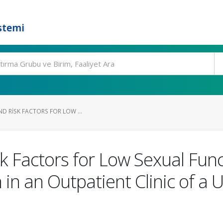
stemi
ND RISK FACTORS FOR LOW ...
sk Factors for Low Sexual Fun
n an Outpatient Clinic of a Un