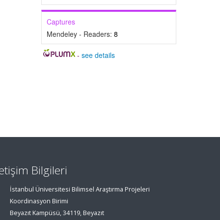
Captures
Mendeley - Readers:
8
-
see details
letişim Bilgileri
İstanbul Üniversitesi Bilimsel Araştırma Projeleri
Koordinasyon Birimi
Beyazıt Kampüsü, 34119, Beyazıt