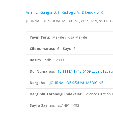
Aslan E.
,
Gungor B. I.
,
Kadioglu A.
,
Dikencik B. K.
JOURNAL OF SEXUAL MEDICINE, cilt.6, sa.5, ss.1491
Yayın Türü:
Makale / Kısa Makale
Cilt numarası:
6
Sayı:
5
Basım Tarihi:
2009
Doi Numarası:
10.1111/j.1743-6109.2009.01259.x
Dergi Adı:
JOURNAL OF SEXUAL MEDICINE
Derginin Tarandığı İndeksler:
Science Citation
Sayfa Sayıları:
ss.1491-1492