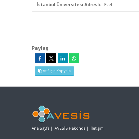
İstanbul Üniversitesi Adresli:
Evet
Paylaş
Atıf İçin Kopyala
Ana Sayfa
|
AVESİS Hakkında
|
İletişim