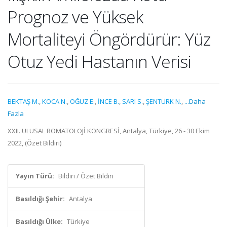
Prognoz ve Yüksek
Mortaliteyi Öngördürür: Yüz
Otuz Yedi Hastanın Verisi
BEKTAŞ M.
,
KOCA N.
,
OĞUZ E.
,
İNCE B.
,
SARI S.
,
ŞENTÜRK N.
,
...Daha
Fazla
XXII. ULUSAL ROMATOLOJİ KONGRESİ, Antalya, Türkiye, 26 - 30 Ekim
2022, (Özet Bildiri)
Yayın Türü:
Bildiri / Özet Bildiri
Basıldığı Şehir:
Antalya
Basıldığı Ülke:
Türkiye