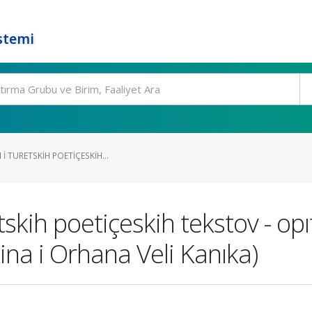
stemi
I TURETSKIH POETIÇESKIH...
tskih poetiçeskih tekstov - opı
ina i Orhana Veli Kanıka)