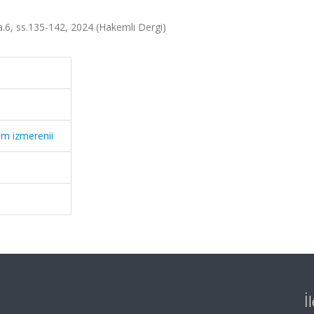
.6, ss.135-142, 2024 (Hakemli Dergi)
m izmerenii
İ