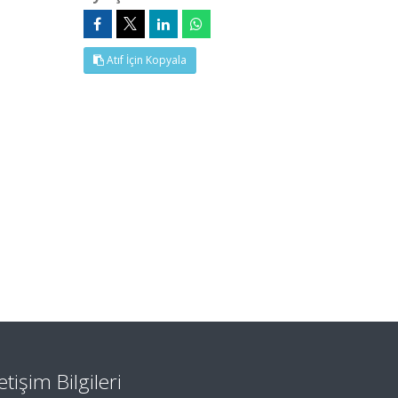
Atıf İçin Kopyala
letişim Bilgileri