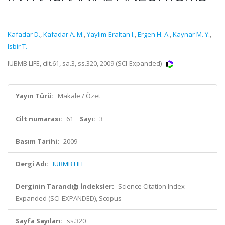
Kafadar D.
,
Kafadar A. M.
,
Yaylim-Eraltan I.
,
Ergen H. A.
,
Kaynar M. Y.
,
Isbir T.
IUBMB LIFE, cilt.61, sa.3, ss.320, 2009 (SCI-Expanded)
Yayın Türü:
Makale / Özet
Cilt numarası:
61
Sayı:
3
Basım Tarihi:
2009
Dergi Adı:
IUBMB LIFE
Derginin Tarandığı İndeksler:
Science Citation Index
Expanded (SCI-EXPANDED), Scopus
Sayfa Sayıları:
ss.320