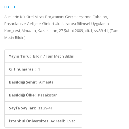
ELCİL F.
Alimlerin Kültürel Miras Programını Gerçekleştirme Çabaları,
Başarıları ve Gelişme Yönleri Uluslararası Bilimsel-Uygulama
Kongresi, Almaata, Kazakistan, 27 Şubat 2009, cilt.1, ss.39-41, (Tam
Metin Bildiri)
Yayın Türü:
Bildiri / Tam Metin Bildiri
Cilt numarası:
1
Basıldığı Şehir:
Almaata
Basıldığı Ülke:
Kazakistan
Sayfa Sayıları:
ss.39-41
İstanbul Üniversitesi Adresli:
Evet