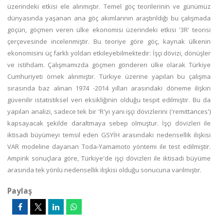
üzerindeki etkisi ele alınmıştır. Temel göç teorilerinin ve günümüz
dünyasında yaşanan ana göç akımlarının araştırıldığı bu çalışmada
göçün, göçmen veren ülke ekonomisi üzerindeki etkisi '3R' teorisi
çerçevesinde incelenmiştir. Bu teoriye göre göç, kaynak ülkenin
ekonomisini üç farklı yoldan etkileyebilmektedir: İşçi dövizi, dönüşler
ve istihdam. Çalışmamızda göçmen gönderen ülke olarak Türkiye
Cumhuriyeti örnek alınmıştır. Türkiye üzerine yapılan bu çalışma
sırasında baz alınan 1974 -2014 yılları arasındaki döneme ilişkin
güvenilir istatistiksel veri eksikliğinin olduğu tespit edilmiştir. Bu da
yapılan analizi, sadece tek bir 'R'yi yani işçi dövizlerini ('remittances')
kapsayacak şekilde daraltmaya sebep olmuştur. İşçi dövizleri ile
iktisadi büyümeyi temsil eden GSYİH arasındaki nedensellik ilişkisi
VAR modeline dayanan Toda-Yamamoto yöntemi ile test edilmiştir.
Ampirik sonuçlara göre, Türkiye'de işçi dövizleri ile iktisadi büyüme
arasında tek yönlü nedensellik ilişkisi olduğu sonucuna varılmıştır.
Paylaş