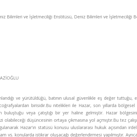
iz Bilimleri ve İşletmeciliği Enstitüsü, Deniz Bilimleri ve İşletmeciliği
AZİOĞLU
nlandığı ve yürütüldüğü, batının ulusal güvenlikle eş değer tuttuğu, e
rafyalardan birisidir.Bu nitelikleri ile Hazar, son yıllarda bölgesel 
ın buluştuğu veya çatıştığı bir yer haline gelmiştir. Hazar bölgesin
fezi olabileceği düşüncesinin ortaya çıkmasına yol açmıştır.Bu tez çal
gulanarak Hazar'ın statüsü konusu uluslararası hukuk açısından irdel
dam vs. konularda istikrar oluşacağı değerlendirmesi yapılmıştır. Ayrıc