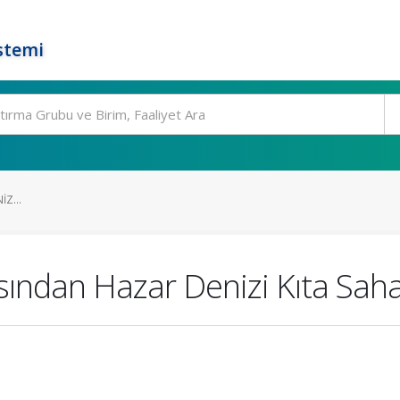
stemi
Z...
sından Hazar Denizi Kıta Saha