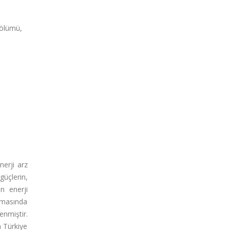
 Bölümü,
nerji arz
güçlerin,
in enerji
ışmasında
enmiştir.
a Türkiye