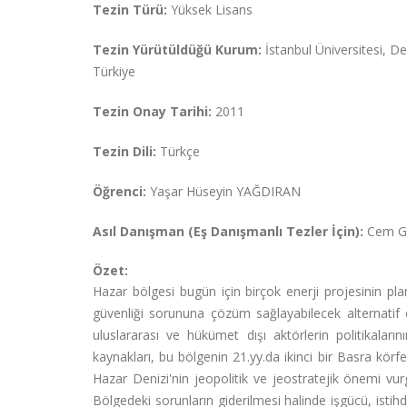
Tezin Türü:
Yüksek Lisans
Tezin Yürütüldüğü Kurum:
İstanbul Üniversitesi, Den
Türkiye
Tezin Onay Tarihi:
2011
Tezin Dili:
Türkçe
Öğrenci:
Yaşar Hüseyin YAĞDIRAN
Asıl Danışman (Eş Danışmanlı Tezler İçin):
Cem G
Özet:
Hazar bölgesi bugün için birçok enerji projesinin pla
güvenliği sorununa çözüm sağlayabilecek alternatif coğ
uluslararası ve hükümet dışı aktörlerin politikaların
kaynakları, bu bölgenin 21.yy.da ikinci bir Basra kör
Hazar Denizi'nin jeopolitik ve jeostratejik önemi vur
Bölgedeki sorunların giderilmesi halinde işgücü, istih