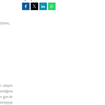
 Bölümü,
ın ulaşım
acılığına
r gün iki
seviyeye