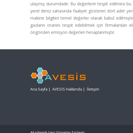
ulaşmış durumdadır. Bu değerlerin tespit edilmesi bu
yerel deniz sahasında faaliyet gösteren dört adet yere
makine bilgileri temel değerler olarak kabul edilmişti
gazların oranını tespit edebilmek için firmalardan e
öngörülen emisyon değerleri hesaplanmıştır.
Ana Sayfa
|
AVESİS Hakkında
|
İletişim
Akademik Veri Yönetim Sistemi