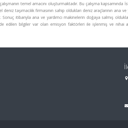
 çalışmanın temel amacını oluşturmaktadır. Bu çalışma kapsamında İst
l deniz taşımacılık firmasının sahip oldukları deniz araçlarının ana ve
r. Sonuç itibarıyla ana ve yardımcı makinelerin doğaya salmış olduklar
lde edilen bilgiler var olan emisyon faktörleri ile işlenmiş ve niha
İ