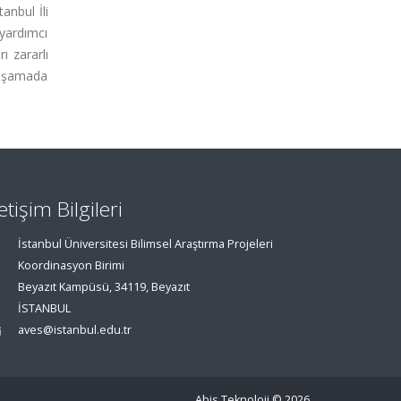
anbul İli
 yardımcı
ı zararlı
i aşamada
letişim Bilgileri
İstanbul Üniversitesi Bilimsel Araştırma Projeleri
Koordinasyon Birimi
Beyazıt Kampüsü, 34119, Beyazıt
İSTANBUL
aves@istanbul.edu.tr
Abis Teknoloji
© 2026