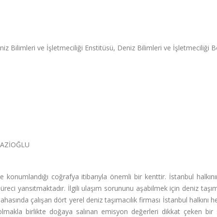
iz Bilimleri ve İşletmeciliği Enstitüsü, Deniz Bilimleri ve İşletmeciliği
AZİOĞLU
e konumlandığı coğrafya itibarıyla önemli bir kenttir. İstanbul halkın
i yansıtmaktadır. İlgili ulaşım sorununu aşabilmek için deniz taşım
ahasında çalışan dört yerel deniz taşımacılık firması İstanbul halkını he
olmakla birlikte doğaya salınan emisyon değerleri dikkat çeken bir 