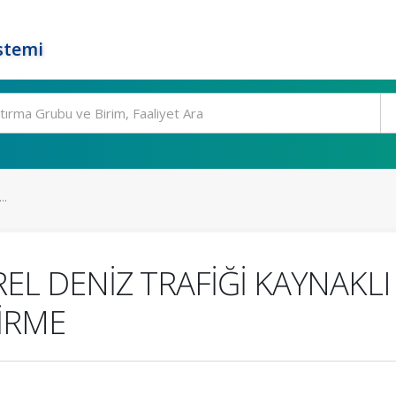
stemi
..
EL DENİZ TRAFİĞİ KAYNAKL
İRME