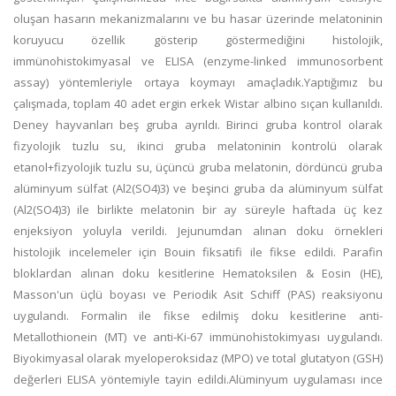
oluşan hasarın mekanizmalarını ve bu hasar üzerinde melatoninin
koruyucu özellik gösterip göstermediğini histolojik,
immünohistokimyasal ve ELISA (enzyme-linked immunosorbent
assay) yöntemleriyle ortaya koymayı amaçladık.Yaptığımız bu
çalışmada, toplam 40 adet ergin erkek Wistar albino sıçan kullanıldı.
Deney hayvanları beş gruba ayrıldı. Birinci gruba kontrol olarak
fizyolojik tuzlu su, ikinci gruba melatoninin kontrolü olarak
etanol+fizyolojik tuzlu su, üçüncü gruba melatonin, dördüncü gruba
alüminyum sülfat (Al2(SO4)3) ve beşinci gruba da alüminyum sülfat
(Al2(SO4)3) ile birlikte melatonin bir ay süreyle haftada üç kez
enjeksiyon yoluyla verildi. Jejunumdan alınan doku örnekleri
histolojik incelemeler için Bouin fiksatifi ile fikse edildi. Parafin
bloklardan alınan doku kesitlerine Hematoksilen & Eosin (HE),
Masson'un üçlü boyası ve Periodik Asit Schiff (PAS) reaksiyonu
uygulandı. Formalin ile fikse edilmiş doku kesitlerine anti-
Metallothionein (MT) ve anti-Ki-67 immünohistokimyası uygulandı.
Biyokimyasal olarak myeloperoksidaz (MPO) ve total glutatyon (GSH)
değerleri ELISA yöntemiyle tayin edildi.Alüminyum uygulaması ince