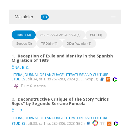
Makaleler
13
Tümü (13)
SCI-E, SSCI, AHCI, ESCI (4)
ESCI (4)
Scopus (3)
TRDizin (4)
Diğer Yayınlar (8)
1.
Reception of Exile and Identity in the Spanish
Migration of 1939
ÖNAL E. Z.
LITERA-JOURNAL OF LANGUAGE LITERATURE AND CULTURE
STUDIES
, cilt.34, sa.1, ss.267-283, 2024 (ESCI, Scopus)
PlumX Metrics
2.
Deconstructive Critique of the Story "Cirios
Rojos" by Segundo Serrano Poncela
Önal Z.
LITERA-JOURNAL OF LANGUAGE LITERATURE AND CULTURE
STUDIES
, cilt.33, sa.1, ss.285-306, 2023 (ESCI)