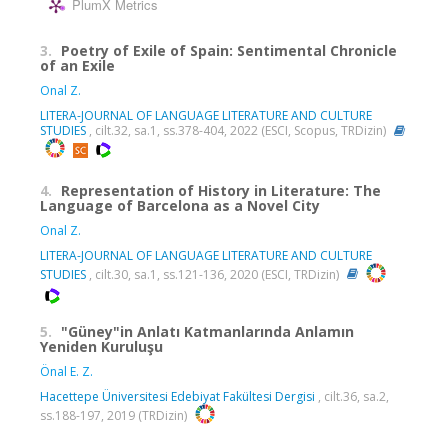
PlumX Metrics
3.
Poetry of Exile of Spain: Sentimental Chronicle
of an Exile
Onal Z.
LITERA-JOURNAL OF LANGUAGE LITERATURE AND CULTURE
STUDIES
, cilt.32, sa.1, ss.378-404, 2022 (ESCI, Scopus, TRDizin)
4.
Representation of History in Literature: The
Language of Barcelona as a Novel City
Onal Z.
LITERA-JOURNAL OF LANGUAGE LITERATURE AND CULTURE
STUDIES
, cilt.30, sa.1, ss.121-136, 2020 (ESCI, TRDizin)
5.
"Güney"in Anlatı Katmanlarında Anlamın
Yeniden Kuruluşu
Önal E. Z.
Hacettepe Üniversitesi Edebiyat Fakültesi Dergisi
, cilt.36, sa.2,
ss.188-197, 2019 (TRDizin)