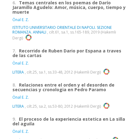
6.
Temas centrales en los poemas de Darío
Jaramillo Agudelo: Amor, música, cuerpo, tiempo y
muerte
Önal E. Z.
ISTITUTO UNIVERSITARIO ORIENTALE DI NAPOLI. SEZIONE
ROMANZA. ANNALI
, cilt.61, sa.1, ss.165-189, 2019 (Hakemli
Dergi)
7.
Recorrido de Ruben Dario por Espana a traves
de las cartas
Önal E. Z.
LITERA
, cilt.25, sa.1, ss.33-48, 2012 (Hakemli Dergi)
8.
Relaciones entre el orden y el desorden de
secuencias y cronologia en Pedro Paramo
Önal E. Z.
LITERA
, cilt.25, sa.2, ss.53-80, 2012 (Hakemli Dergi)
9.
El proceso de la experiencia estetica en La silla
del aguila
Önal E. Z.