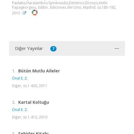
Pavlakis,Haralambos Symenoidis,Dimitrios Drosos,Anthi
Papageorgiou, Editör, Ediciones del Orto, Madrid, ss.185-192,
2015
Diğer Yayınlar
7
1.
Bütün Mutlu Aileler
Önal E. Z.
Diğer, ss.1-420, 2011
2.
Kartal Koltuğu
Önal E. Z.
Diğer, ss.1-413, 2010
3.
Şehirler Kitabı