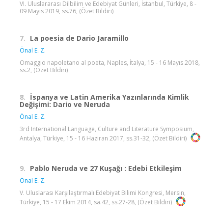
VI. Uluslararası Dilbilim ve Edebiyat Günleri, İstanbul, Türkiye, 8 -
09 Mayıs 2019, ss.76, (Özet Bildiri)
7.
La poesia de Dario Jaramillo
Önal E. Z.
Omaggio napoletano al poeta, Naples, İtalya, 15 - 16 Mayıs 2018,
ss.2, (Özet Bildiri)
8.
İspanya ve Latin Amerika Yazınlarında Kimlik
Değişimi: Dario ve Neruda
Önal E. Z.
3rd International Language, Culture and Literature Symposium,
Antalya, Türkiye, 15 - 16 Haziran 2017, ss.31-32, (Özet Bildiri)
9.
Pablo Neruda ve 27 Kuşağı : Edebi Etkileşim
Önal E. Z.
V. Uluslarası Karşılaştırmalı Edebiyat Bilimi Kongresi, Mersin,
Türkiye, 15 - 17 Ekim 2014, sa.42, ss.27-28, (Özet Bildiri)