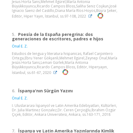
Jesus Horta Sans,Mehmet İlgürel,María Antonia
Büyükkoyuncu,Ricardo Campos Bloss,Saliha Seniz Coşkun,José
Ignacio Saenz del Castillo,Diana María Ríos Hoyos,Büşra Şeker,
Editör, Hiper Yayın, İstanbul, ss.97-108, 2022
5.
Poesía de la España peregrina: dos
generaciones de escritores, padres e hijos
Önal E. Z.
Estudios de lengua y literatura hispanicas, Rafael Carpintero
Ortega,Ebru Yener Gökşenli,Mehmet İlgürel,Zeynep Önal,María
Jesús Horta Sans,Leman Gürlek,María Antonia
Büyükkoyuncu,Ricardo Campos Bloss, Editör, Hiperyayın,
İstanbul, ss.61-67, 2020
6.
İspanya'nın Sürgün Yazını
Önal E. Z.
I. Uluslararası İspanyol ve Latin Amerika Edebiyatları, Kültürleri,
Dr. Julia Martinez Gonzalez,Dr. Ceren Çerçioğlu,İbrahim Özgür
Çiçek, Editör, Ankara Üniversitesi, Ankara, ss.163-171, 2018
7.
İspanya ve Latin Amerika Yazınlarında Kimlik