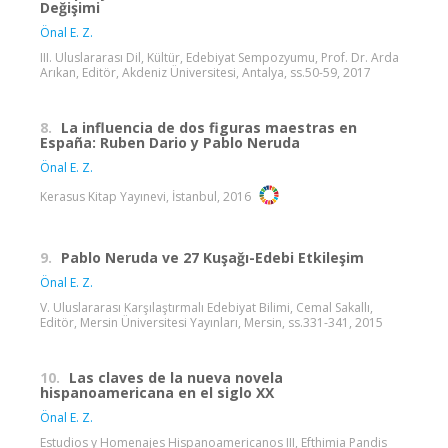
Değişimi
Önal E. Z.
III. Uluslararası Dil, Kültür, Edebiyat Sempozyumu, Prof. Dr. Arda
Arıkan, Editör, Akdeniz Üniversitesi, Antalya, ss.50-59, 2017
8.
La influencia de dos figuras maestras en
España: Ruben Dario y Pablo Neruda
Önal E. Z.
Kerasus Kitap Yayınevi, İstanbul, 2016
9.
Pablo Neruda ve 27 Kuşağı-Edebi Etkileşim
Önal E. Z.
V. Uluslararası Karşılaştırmalı Edebiyat Bilimi, Cemal Sakallı,
Editör, Mersin Üniversitesi Yayınları, Mersin, ss.331-341, 2015
10.
Las claves de la nueva novela
hispanoamericana en el siglo XX
Önal E. Z.
Estudios y Homenajes Hispanoamericanos III, Efthimia Pandis