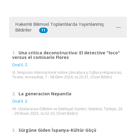
Hakemli Bilimsel Toplantılarda Yayımlanmış
Bildiriler
11
1.
Una critica deconstructiva: El detective "loco"
versus el comisario Flores
Önal E. Z.
VI. Simposio Internacional sobre Literatura y Cultura Hispanicas,
Tirane, Arnavutluk, 7 - 08 Ekim 2024, ss.20-21, (Özet Bildiri)
2.
La generacion Nepantla
Önal E. Z.
VII. Uluslararası Dilbilim ve Edebiyat Günleri, İstanbul, Türkiye, 26
- 28 Nisan 2023, ss.32-33, (Özet Bildiri)
3.
Sürgüne Giden İspanya-Kültür Göçü