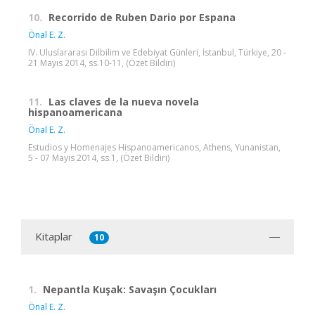
10.
Recorrido de Ruben Dario por Espana
Önal E. Z.
IV. Uluslararası Dilbilim ve Edebiyat Günleri, İstanbul, Türkiye, 20 -
21 Mayıs 2014, ss.10-11, (Özet Bildiri)
11.
Las claves de la nueva novela
hispanoamericana
Önal E. Z.
Estudios y Homenajes Hispanoamericanos, Athens, Yunanistan,
5 - 07 Mayıs 2014, ss.1, (Özet Bildiri)
Kitaplar
10
1.
Nepantla Kuşak: Savaşın Çocukları
Önal E. Z.