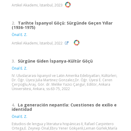
Artikel Akademi, İstanbul, 2023
2.
Tarihte İspanyol Göçü: Sürgünde Geçen Yıllar
(1936-1975)
Önal E. Z.
Artikel Akademi, İstanbul, 2022
3.
Sürgüne Giden İspanya-Kültür Göçü
Önal E. Z.
IV. Uluslararası İspanyol ve Latin Amerika Edebiyatları, Kültürleri,
Dr. Öğr. Üyesi Julia Martinez Gonzalez,Dr. Öğr. Üyesi E. Ceren
Çerçioğlu,Araş. Gör. dr. Melike Yazıcı Çangur, Editör, Ankara
Üniversitesi, Ankara, ss.63-75, 2022
4.
La generación nepantla: Cuestiones de exilio e
identidad
Önal E. Z.
Estudios de lengua y literatura hispánicas II, Rafael Carpintero
Ortega,E. Zeynep Önal,Ebru Yener Gökşenli,Leman Gürlek,María