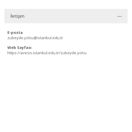
İletişim
E-posta
zubeyde.yolcu@istanbul.edu.tr
Web Sayfası
https://avesis.istanbul.edu.tr/zubeyde.yolcu