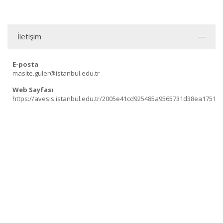
İletişim
E-posta
masite.guler@istanbul.edu.tr
Web Sayfası
https://avesis.istanbul.edu.tr/2005e41cd925485a9565731d38ea1751