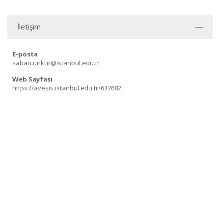
İletişim
E-posta
saban.unkur@istanbul.edu.tr
Web Sayfası
https://avesis.istanbul.edu.tr/637682