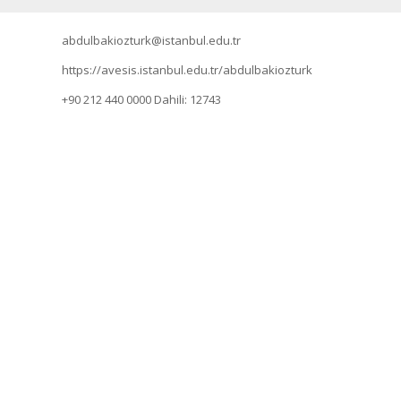
abdulbakiozturk@istanbul.edu.tr
https://avesis.istanbul.edu.tr/abdulbakiozturk
+90 212 440 0000
Dahili: 12743