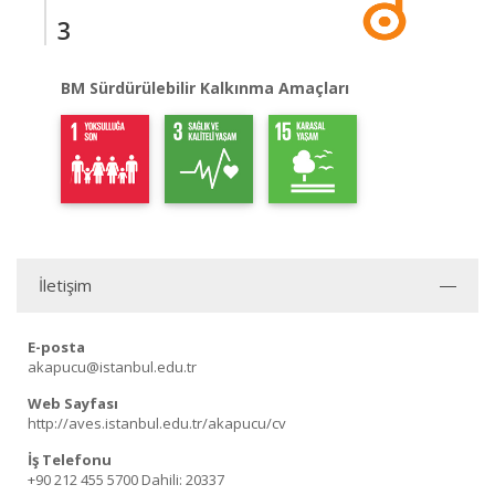
3
BM Sürdürülebilir Kalkınma Amaçları
İletişim
E-posta
akapucu@istanbul.edu.tr
Web Sayfası
http://aves.istanbul.edu.tr/akapucu/cv
İş Telefonu
+90 212 455 5700
Dahili: 20337