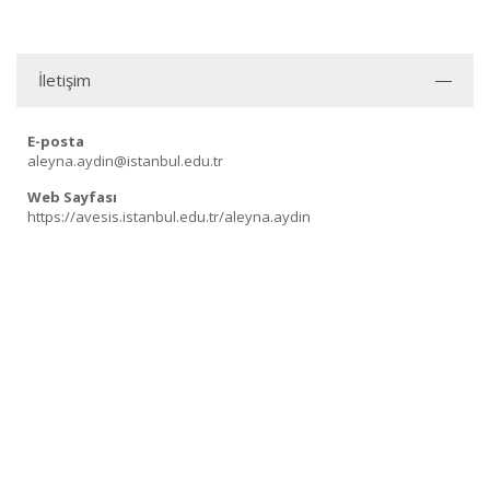
İletişim
E-posta
aleyna.aydin@istanbul.edu.tr
Web Sayfası
https://avesis.istanbul.edu.tr/aleyna.aydin