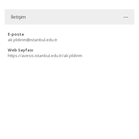
İletişim
E-posta
ali.yildirim@istanbul.edu.tr
Web Sayfası
https://avesis.istanbul.edu.tr/ali.yildirim